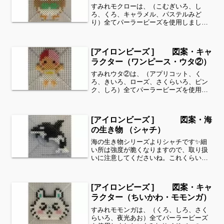
すみれモクローは、（こむぎいろ、し
ろ、くろ、キャラメル、パステルみど
り）全てパーラービーズを使用しました
✨すみれサイドバーのカテゴリー欄よ
り、花・虫などシリーズ別に図案を見る
ことができます！お時間がありました
[アイロンビーズ ] 図案・キャ
ら、他の図案もぜひ覗いてみてくだ...
ラクター（ワンピース・ウタ②）
すみれウタ②は、（アプリコット、く
ろ、きいろ、ローズ、さくらいろ、ピン
ク、しろ）全てパーラービーズを使用し
ました✨すみれサイドバーのカテゴリー
欄より、花・虫などシリーズ別に図案を
見ることができます！お時間がありまし
[アイロンビーズ ] 図案・海
たら、他の図案もぜひ覗いて...
の生き物 （シャチ）
海の生き物シリーズよりシャチです✨細
い所は強度が脆くなりますので、取り扱
いに注意してくださいね。これくらいの
サイズは子どもの集中力にもちょうど良
いようです。全部作ることが難しい時
は、ある程度の形を先に作ってあげて、
[アイロンビーズ ] 図案・キャ
「○色だけ埋めてみてね」等...
ラクター（ちいかわ・モモンガ）
すみれモモンガは、（くろ、しろ、さく
らいろ、夜光あお）全てパーラービーズ