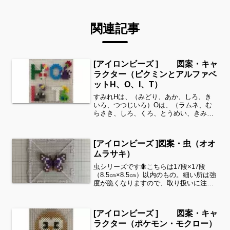
関連記事
[アイロンビーズ ] 図案・キャ
ラクター（ピクミンとアルファベ
ットH、O、I、T）
すみれHは、（みどり、あか、しろ、き
いろ、つつじいろ）Oは、（ラムネ、む
らさき、しろ、くろ、とうめい、きみど
り、ラズベリー）Iは、（ローズ、はいい
ろ、ダークグレー、くろ、しろ、きい
ろ、むらさき）Tは、（しろ、きみどり、
[アイロンビーズ ]図案・虫（オオ
ラムネ、あお、きいろ、...
ムラサキ）
虫シリーズです🐜こちらは17段×17段
（8.5㎝×8.5㎝）以内のもの。細い所は強
度が脆くなりますので、取り扱いに注意
してくださいね。これくらいのサイズは
子どもの集中力にもちょうど良いようで
す。全部作ることが難しい時は、ある程
[アイロンビーズ ] 図案・キャ
度の形を先に作...
ラクター（ポケモン・モクロー）