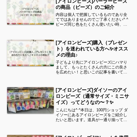
[アイロンビーズ]パーラービーズ
す。さあ、やって...
の商品（ビーズ）のご紹介
内容は個人で把握しているものであり全
てではありませんのでご了承ください^ ^
ビーズ同じ色をたくさん使いたい時、色
を探しながら使用するのはちょっとだけ
大変ですが、単色購入よりお安いとこ
ろ、単色販売していない色にすごく惹か
[アイロンビーズ]購入（プレゼン
れます✨※ 単色（10...
ト）を迷われている方へ✨オスス
メの理由♪
子どもより先にアイロンビーズにハマり
まして、もっとたくさんの方にこの良さ
を広めたい！と思いこの記事を書いてい
ます。 簡単に楽しめる♪作りやすいもの
を目指して図案も公開中です✨子どもた
ちはキャラクターものの方が好きかなと
[アイロンビーズ]ダイソーのアイ
は思いますが…（我が子...
ロンビーズ（通常サイズ・ミニサ
イズ）ってどうなの〜？✨
こんにちは^ ^本日は、100円ショップ ダ
イソーにあるアイロンビーズをご紹介し
たいと思います。道具が一通り揃ってい
ますので、「ちょっとやってみたいな♪」
と思っている方にぴったりですよ〜
2022.10月久々にダイソーのアイロンビー