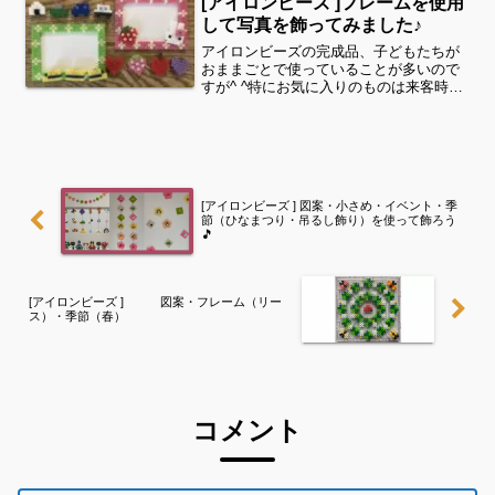
[アイロンビーズ ]フレームを使用
ズ コーナ...
して写真を飾ってみました♪
アイロンビーズの完成品、子どもたちが
おままごとで使っていることが多いので
すが^ ^特にお気に入りのものは来客時に
コースターとして登場、お友達にプレゼ
ントをすることもあります🎁今回は前回
製作した写真フレームの活用方法のご紹
介です。①写真たてに...
[アイロンビーズ ] 図案・小さめ・イベント・季
節（ひなまつり・吊るし飾り）を使って飾ろう
🎵
[アイロンビーズ ] 図案・フレーム（リー
ス）・季節（春）
コメント