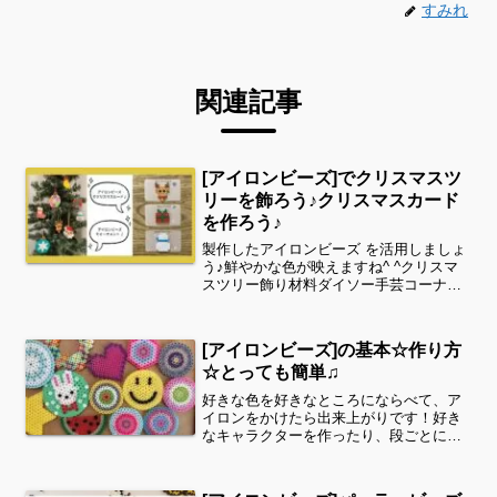
すみれ
関連記事
[アイロンビーズ]でクリスマスツ
リーを飾ろう♪クリスマスカード
を作ろう♪
製作したアイロンビーズ を活用しましょ
う♪鮮やかな色が映えますね^ ^クリスマ
スツリー飾り材料ダイソー手芸コーナー
で見つけたこちらを使用します✨（紐、
糸、ビーズの穴を通るものであればなん
でも良いと思います）長さはお好みでど
[アイロンビーズ]の基本☆作り方
うぞ^ ^ビーズの...
☆とっても簡単♫
好きな色を好きなところにならべて、ア
イロンをかけたら出来上がりです！好き
なキャラクターを作ったり、段ごとに色
を変えるだけでもOKです❤️素敵なコース
ターやキーホルダー、壁飾りになります
よ〜♪小さなものは10分程で出来上がりま