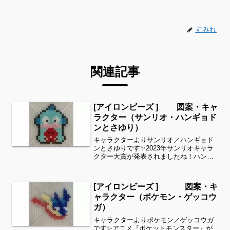
すみれ
関連記事
[アイロンビーズ ] 図案・キャ
ラクター（サンリオ・ハンギョド
ンとさゆり）
キャラクターよりサンリオ／ハンギョド
ンとさゆりです✨2023年サンリオキャラ
クター大賞が発表されましたね！ハンギ
ョドン第７位でした✨細い所は強度が脆
くなりますので、取り扱いに注意してく
ださいね。これくらいのサイズは子ども
[アイロンビーズ ] 図案・キ
の集中力にもちょうど...
ャラクター（ポケモン・ゲッコウ
ガ）
キャラクターよりポケモン／ゲッコウガ
です✨アニメ『ポケットモンスター』が