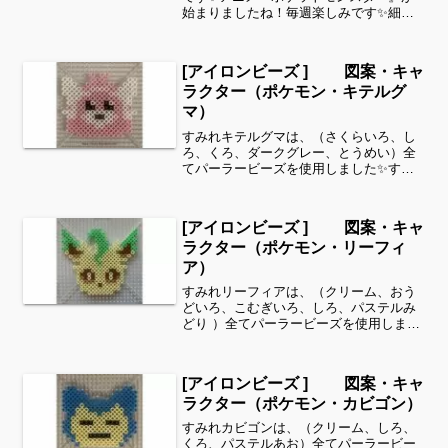
始まりましたね！毎週楽しみです✨細い
所は強度が脆くなりますので、取り扱い
に注意してくださいね。これくらいのサ
イズは子どもの集中力にもちょうど良い
[アイロンビーズ ] 図案・キャ
ようです。全部作ることが...
ラクター（ポケモン・キテルグ
マ）
すみれキテルグマは、（さくらいろ、し
ろ、くろ、ダークグレー、とうめい）全
てパーラービーズを使用しました✨すみ
れサイドバーのカテゴリー欄より、花・
虫などシリーズ別に図案を見ることがで
きます！お時間がありましたら、他の図
[アイロンビーズ ] 図案・キャ
案もぜひ覗いてみてくださ...
ラクター（ポケモン・リーフィ
ア）
すみれリーフィアは、（クリーム、おう
どいろ、こむぎいろ、しろ、パステルみ
どり ）全てパーラービーズを使用しまし
た✨すみれサイドバーのカテゴリー欄よ
り、花・虫などシリーズ別に図案を見る
ことができます！お時間がありました
[アイロンビーズ ] 図案・キャ
ら、他の図案もぜひ覗いて...
ラクター（ポケモン・カビゴン）
すみれカビゴンは、（クリーム、しろ、
くろ、パステルあお）全てパーラービー