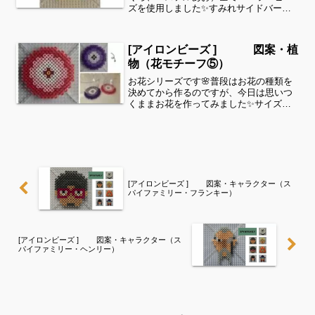
ズを使用しました✨すみれサイドバーの
カテゴリー欄より、花・虫などシリーズ
別に図案を見ることができます！お時間
がありましたら、他の図案もぜひ覗いて
[アイロンビーズ ] 図案・植
みてください^ ^パステ...
物（花モチーフ⑤）
お花シリーズです🌸普段はお花の種類を
決めてから作るのですが、今日は思いつ
くままお花を作ってみました✨サイズは
15段×15段（7.5㎝×7.5㎝）です。お好み
の色でコースターや飾りにいかがでしょ
うか。すみれ上は、（むらさき、パステ
ルむらさき、...
[アイロンビーズ ] 図案・キャラクター（ス
パイファミリー・フランキー）
[アイロンビーズ ] 図案・キャラクター（ス
パイファミリー・ヘンリー）