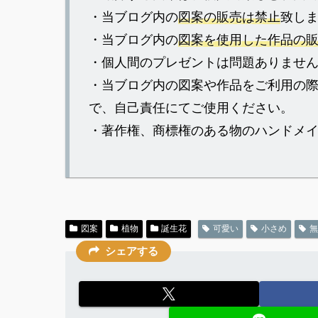
・当ブログ内の
図案の販売は禁止
致し
・当ブログ内の
図案を使用した作品の
・個人間のプレゼントは問題ありませ
・当ブログ内の図案や作品をご利用の
で、自己責任にてご使用ください。
・著作権、商標権のある物のハンドメ
図案
植物
誕生花
可愛い
小さめ
無
シェアする